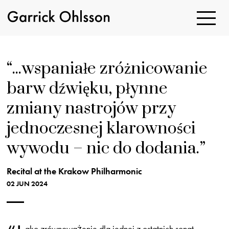
Toggle
Navigatio
Garrick
Ohlsson
...wspaniałe zróżnicowanie
barw dźwięku, płynne
zmiany nastrojów przy
jednoczesnej klarowności
wywodu – nic do dodania.
Recital at the Krakow Philharmonic
02 JUN 2024
ako zrównoważenie dla jednej z ostatnich sonat